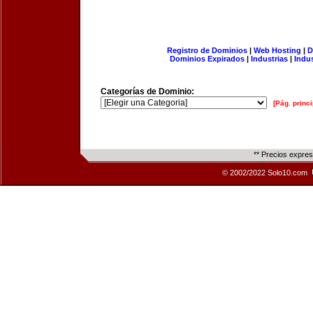
Registro de Dominios
|
Web Hosting
|
D
Dominios Expirados
|
Industrias
|
Indu
Categorías de Dominio:
[Pág. princi
** Precios expre
© 2002/2022 Solo10.com