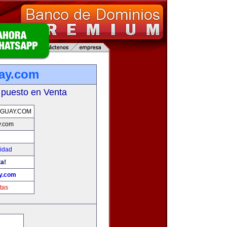
ay.com
 puesto en Venta
GUAY.COM
y.com
cidad
ta!
ay.com
tas