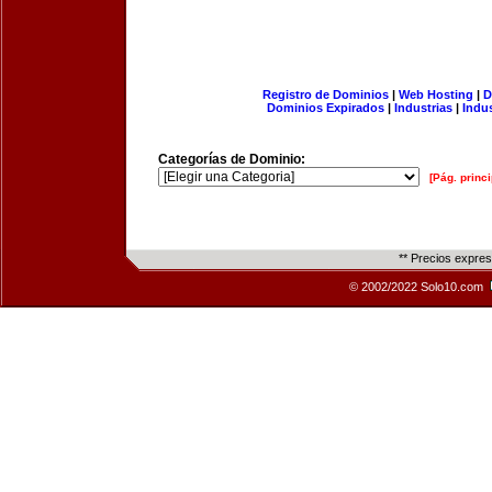
Registro de Dominios
|
Web Hosting
|
D
Dominios Expirados
|
Industrias
|
Indu
Categorías de Dominio:
[Pág. princi
** Precios expre
© 2002/2022 Solo10.com