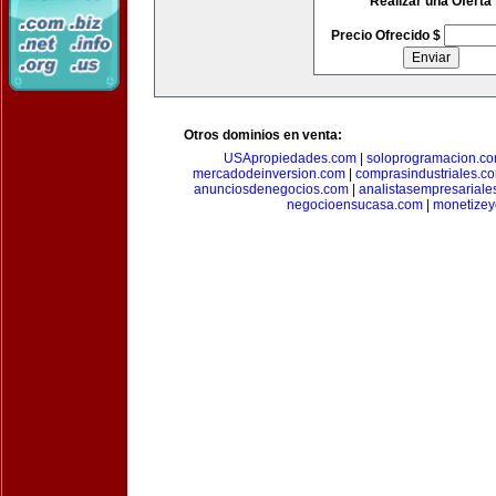
Realizar una Oferta
Precio Ofrecido $
Otros dominios en venta:
USApropiedades.com
|
soloprogramacion.c
mercadodeinversion.com
|
comprasindustriales.c
anunciosdenegocios.com
|
analistasempresariale
negocioensucasa.com
|
monetize