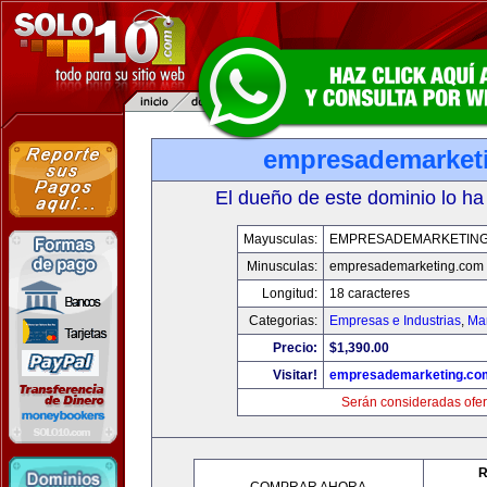
empresademarket
El dueño de este dominio lo ha
Mayusculas:
EMPRESADEMARKETIN
Minusculas:
empresademarketing.com
Longitud:
18 caracteres
Categorias:
Empresas e Industrias
,
Mar
Precio:
$1,390.00
Visitar!
empresademarketing.co
Serán consideradas ofer
R