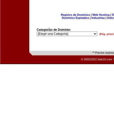
Registro de Dominios
|
Web Hosting
|
D
Dominios Expirados
|
Industrias
|
Indu
Categorías de Dominio:
[Pág. princi
** Precios expre
© 2002/2022 Solo10.com