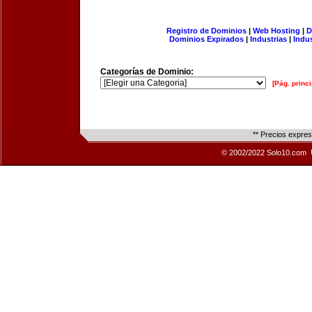
Registro de Dominios
|
Web Hosting
|
D
Dominios Expirados
|
Industrias
|
Indu
Categorías de Dominio:
[Pág. princi
** Precios expre
© 2002/2022 Solo10.com