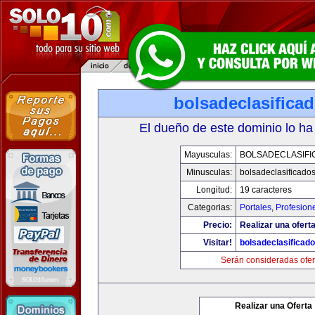
bolsadeclasifica
El dueño de este dominio lo ha
Mayusculas:
BOLSADECLASIFI
Minusculas:
bolsadeclasificado
Longitud:
19 caracteres
Categorias:
Portales
,
Profesion
Precio:
Realizar una oferta
Visitar!
bolsadeclasificad
Serán consideradas ofer
Realizar una Oferta