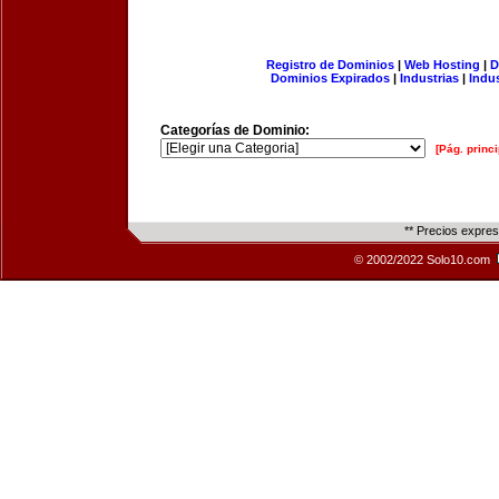
Registro de Dominios
|
Web Hosting
|
D
Dominios Expirados
|
Industrias
|
Indu
Categorías de Dominio:
[Pág. princi
** Precios expre
© 2002/2022 Solo10.com