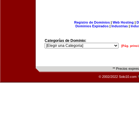
Registro de Dominios
|
Web Hosting
|
D
Dominios Expirados
|
Industrias
|
Indu
Categorías de Dominio:
[Pág. princi
** Precios expre
© 2002/2022 Solo10.com