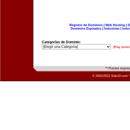
Registro de Dominios
|
Web Hosting
|
D
Dominios Expirados
|
Industrias
|
Indu
Categorías de Dominio:
[Pág. princi
** Precios expre
© 2002/2022 Solo10.com