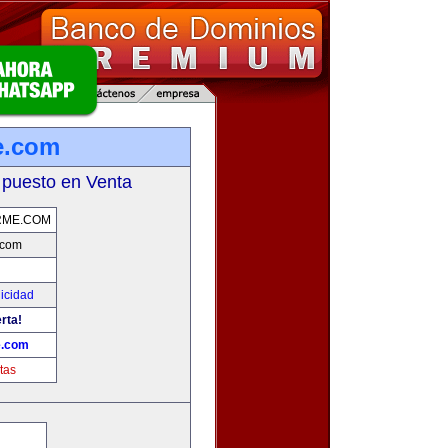
e.com
 puesto en Venta
RME.COM
.com
licidad
rta!
e.com
tas