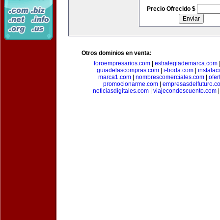
Precio Ofrecido $
Otros dominios en venta:
foroempresarios.com
|
estrategiademarca.com
guiadelascompras.com
|
i-boda.com
|
instala
marca1.com
|
nombrescomerciales.com
|
ofe
promocionarme.com
|
empresasdelfuturo.c
noticiasdigitales.com
|
viajecondescuento.com