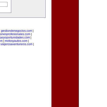
|
gestiondenegocios.com
|
cionesprofesionales.com
|
rtasyoportunidades.com
|
om
|
motosyautos.com
|
|
viajerosaventureros.com
|