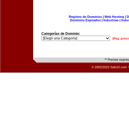
Registro de Dominios
|
Web Hosting
|
D
Dominios Expirados
|
Industrias
|
Indu
Categorías de Dominio:
[Pág. princi
** Precios expre
© 2002/2022 Solo10.com