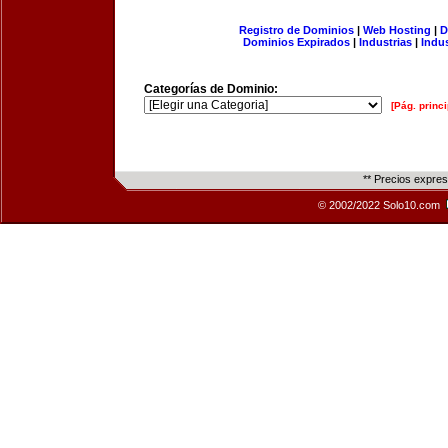
Registro de Dominios
|
Web Hosting
|
D
Dominios Expirados
|
Industrias
|
Indu
Categorías de Dominio:
[Pág. princi
** Precios expre
© 2002/2022 Solo10.com