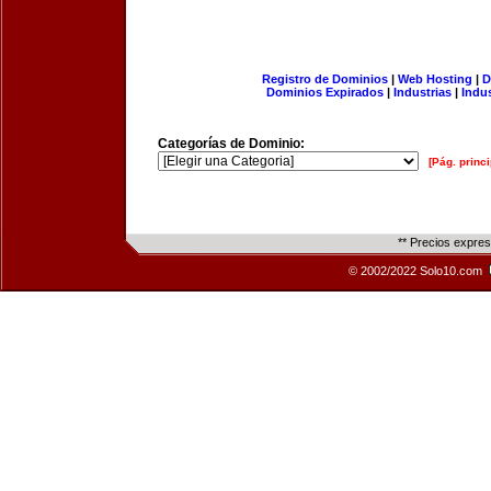
Registro de Dominios
|
Web Hosting
|
D
Dominios Expirados
|
Industrias
|
Indu
Categorías de Dominio:
[Pág. princi
** Precios expre
© 2002/2022 Solo10.com