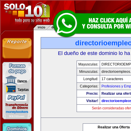
directorioemple
El dueño de este dominio lo ha
Mayusculas:
DIRECTORIOEM
Minusculas:
directorioempleos
Longitud:
17 caracteres
Categorias:
Profesiones y Emp
Precio:
Realizar una ofert
Visitar!
directorioempleo
Serán consideradas ofer
Realizar una Oferta