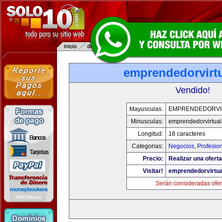
emprendedorvirt
Vendido!
Mayusculas:
EMPRENDEDORVI
Minusculas:
emprendedorvirtua
Longitud:
18 caracteres
Categorias:
Negocios
,
Profesio
Precio:
Realizar una oferta
Visitar!
emprendedorvirtu
Serán consideradas ofer