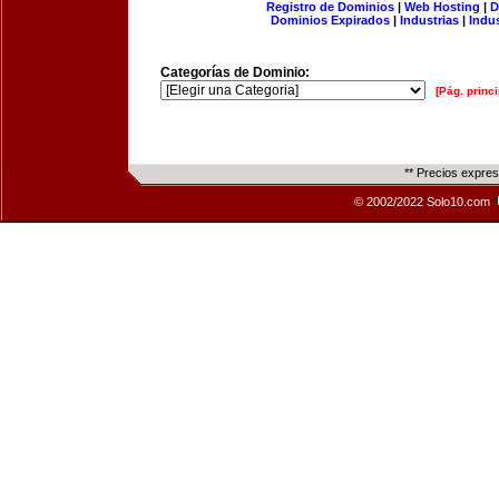
Registro de Dominios
|
Web Hosting
|
D
Dominios Expirados
|
Industrias
|
Indu
Categorías de Dominio:
[Pág. princi
** Precios expre
© 2002/2022 Solo10.com