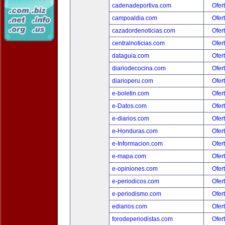
cadenadeportiva.com
Ofer
campoaldia.com
Ofer
cazadordenoticias.com
Ofer
centralnoticias.com
Ofer
dataguia.com
Ofer
diariodecocina.com
Ofer
diarioperu.com
Ofer
e-boletin.com
Ofer
e-Datos.com
Ofer
e-diarios.com
Ofer
e-Honduras.com
Ofer
e-Informacion.com
Ofer
e-mapa.com
Ofer
e-opiniones.com
Ofer
e-periodicos.com
Ofer
e-periodismo.com
Ofer
ediarios.com
Ofer
forodeperiodistas.com
Ofer