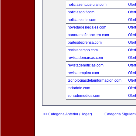
noticiasentucelular.com
Ofer
noticiasgolf.com
Ofer
noticiastenis.com
Ofer
novedadeslegales.com
Ofer
panoramafinanciero.com
Ofer
partesdeprensa.com
Ofer
revistacampo.com
Ofer
revistademarcas.com
Ofer
revistadenoticias.com
Ofer
revistaempleo.com
Ofer
tecnologiasdelainformacion.com
Ofer
tododato.com
Ofer
zonademedios.com
Ofer
<< Categoria Anterior (Hogar)
Categoria Siguient