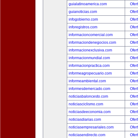
guialatinoamerica.com
Ofer
guianoticias.com
Ofer
infogobierno.com
Ofer
inforegistros.com
Ofer
informacioncomercial.com
Ofer
informaciondenegocios.com
Ofer
informacionexclusiva.com
Ofer
informacionmundial.com
Ofer
informacionpractica.com
Ofer
informeagropecuario.com
Ofer
informeambiental.com
Ofer
informesdemercado.com
Ofer
noticiasbaloncesto.com
Ofer
noticiasciclismo.com
Ofer
noticiasdeeconomia.com
Ofer
noticiasdiarias.com
Ofer
noticiasempresariales.com
Ofer
noticiasendirecto.com
Ofer