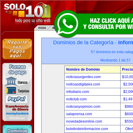
Dominios de la Categoría -
Infor
57 dominios en esta categ
Mostrando 1 de 57
Nombre de Dominio
Precio
noticiasurgentes.com
$10,0
noticiasdigitales.com
$2,50
infodiario.com
$2,00
noticlub.com
$1,49
noticiasyopinion.com
$980
salaprensa.com
$600
novedadesonline.com
$550
boletindeinformacion.com
Ofer