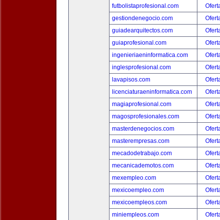
futbolistaprofesional.com
Ofert
gestiondenegocio.com
Ofert
guiadearquitectos.com
Ofert
guiaprofesional.com
Ofert
ingenieriaeninformatica.com
Ofert
inglesprofesional.com
Ofert
lavapisos.com
Ofert
licenciaturaeninformatica.com
Ofert
magiaprofesional.com
Ofert
magosprofesionales.com
Ofert
masterdenegocios.com
Ofert
masterempresas.com
Ofert
mecadodetrabajo.com
Ofert
mecanicademotos.com
Ofert
mexempleo.com
Ofert
mexicoempleo.com
Ofert
mexicoempleos.com
Ofert
miniempleos.com
Ofert