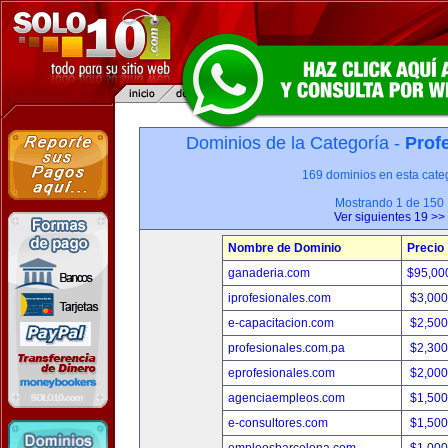
Dominios de la Categoría -
Prof
169 dominios en esta categ
Mostrando 1 de 150
Ver siguientes 19 >>
Nombre de Dominio
Precio
ganaderia.com
$95,00
iprofesionales.com
$3,00
e-capacitacion.com
$2,50
profesionales.com.pa
$2,30
eprofesionales.com
$2,00
agenciaempleos.com
$1,50
e-consultores.com
$1,50