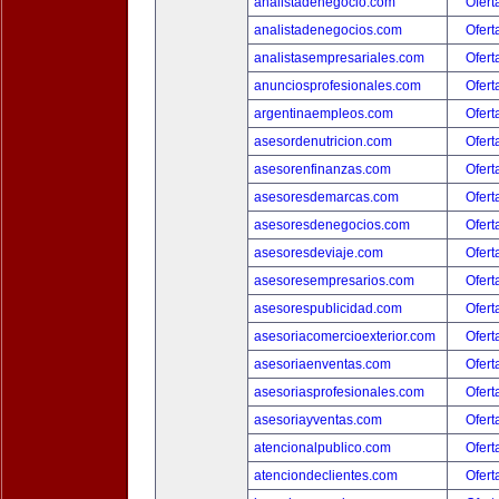
analistadenegocio.com
Ofert
analistadenegocios.com
Ofert
analistasempresariales.com
Ofert
anunciosprofesionales.com
Ofert
argentinaempleos.com
Ofert
asesordenutricion.com
Ofert
asesorenfinanzas.com
Ofert
asesoresdemarcas.com
Ofert
asesoresdenegocios.com
Ofert
asesoresdeviaje.com
Ofert
asesoresempresarios.com
Ofert
asesorespublicidad.com
Ofert
asesoriacomercioexterior.com
Ofert
asesoriaenventas.com
Ofert
asesoriasprofesionales.com
Ofert
asesoriayventas.com
Ofert
atencionalpublico.com
Ofert
atenciondeclientes.com
Ofert