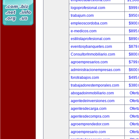
empleosbarcelona.com
$1,00
logoprofesional.com
$999
trabajum.com
$950
empleoscordoba.com
$900
e-medicos.com
$895
estilistaprofesional.com
$890
eventosybanquetes.com
$879
ConsultorInmobiliario.com
$800
agroempresarios.com
$799
administracionempresas.com
$600
forotrabajos.com
$495
trabajadorestemporales.com
$380
abogadoinmobiliario.com
Ofert
agentedeinversiones.com
Ofert
agentesdecarga.com
Ofert
agentesdecompra.com
Ofert
agroemprendedor.com
Ofert
agroempresario.com
Ofert