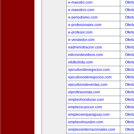
e-maestro.com
Ofert
e-maestros.com
Ofert
e-periodismo.com
Ofert
e-profesionales.com
Ofert
e-profesor.com
Ofert
e-vendedor.com
Ofert
eadministracion.com
Ofert
ediciondevideos.com
Ofert
efutbolista.com
Ofert
ejecutivodenegocios.com
Ofert
ejecutivosdenegocios.com
Ofert
ejecutivosdeventas.com
Ofert
elprofesionista.com
Ofert
empleohonduras.com
Ofert
empleoscancun.com
Ofert
empleosenparaguay.com
Ofert
empleoshouston.com
Ofert
empleosinternacionales.com
Ofert