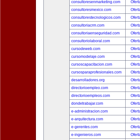
consultoresenmarketing.com
Ofert
consultoresmexico.com
Ofert
consultorestecnologicos.com
Ofert
consultoriacrm.com
Ofert
consultoriaenseguridad.com
Ofert
consultoriolaboral.com
Ofert
cursodeweb.com
Ofert
cursomodelaje.com
Ofert
cursoscapacitacion.com
Ofert
cursosparaprofesionales.com
Ofert
desarrolladores.org
Ofert
directorioempleo.com
Ofert
directorioempleos.com
Ofert
dondetrabajar.com
Ofert
e-administracion.com
Ofert
e-arquitectura.com
Ofert
e-gerentes.com
Ofert
e-ingenieros.com
Ofert