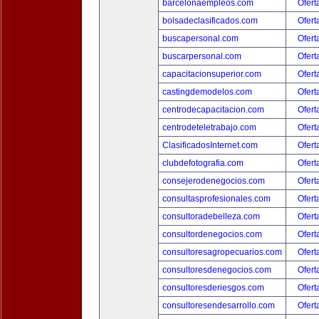
barcelonaempleos.com
Ofert
bolsadeclasificados.com
Ofert
buscapersonal.com
Ofert
buscarpersonal.com
Ofert
capacitacionsuperior.com
Ofert
castingdemodelos.com
Ofert
centrodecapacitacion.com
Ofert
centrodeteletrabajo.com
Ofert
ClasificadosInternet.com
Ofert
clubdefotografia.com
Ofert
consejerodenegocios.com
Ofert
consultasprofesionales.com
Ofert
consultoradebelleza.com
Ofert
consultordenegocios.com
Ofert
consultoresagropecuarios.com
Ofert
consultoresdenegocios.com
Ofert
consultoresderiesgos.com
Ofert
consultoresendesarrollo.com
Ofert