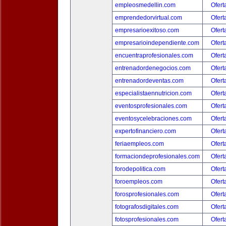
empleosmedellin.com
Ofert
emprendedorvirtual.com
Ofert
empresarioexitoso.com
Ofert
empresarioindependiente.com
Ofert
encuentraprofesionales.com
Ofert
entrenadordenegocios.com
Ofert
entrenadordeventas.com
Ofert
especialistaennutricion.com
Ofert
eventosprofesionales.com
Ofert
eventosycelebraciones.com
Ofert
expertofinanciero.com
Ofert
feriaempleos.com
Ofert
formaciondeprofesionales.com
Ofert
forodepolitica.com
Ofert
foroempleos.com
Ofert
forosprofesionales.com
Ofert
fotografosdigitales.com
Ofert
fotosprofesionales.com
Ofert